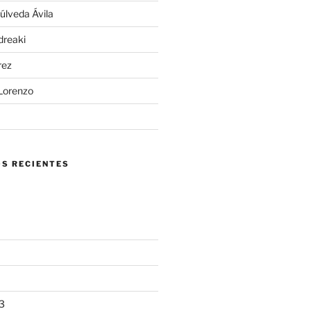
úlveda Ávila
ndreaki
rez
 Lorenzo
S RECIENTES
3