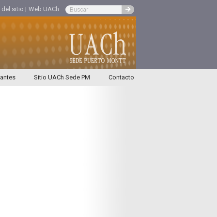
el sitio |
Web UACh
iantes
Sitio UACh Sede PM
Contacto