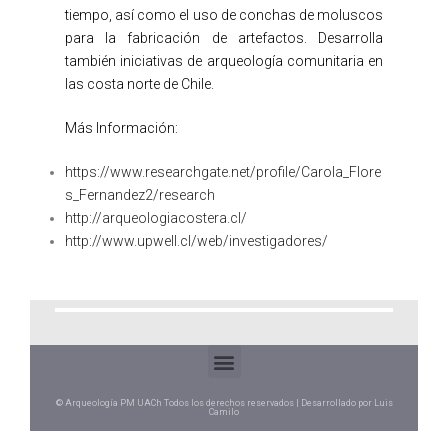
tiempo, así como el uso de conchas de moluscos
para la fabricación de artefactos. Desarrolla
también iniciativas de arqueología comunitaria en
las costa norte de Chile.
Más Información:
https://www.researchgate.net/profile/Carola_Flore
s_Fernandez2/research
http://arqueologiacostera.cl/
http://www.upwell.cl/web/investigadores/
© Arqueología PM UACh Todos los derechos reservados | Desarrollado por Luis
Camilo