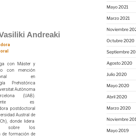
Mayo 2021
Marzo 2021
Noviembre 20
Vasiliki Andreaki
Octubre 2020
adora
oral
Septiembre 2
Agosto 2020
oga con Máster y
do con mención
Julio 2020
nacional en
gía Prehistórica
Mayo 2020
iversitat Autònoma
celona (UAB).
Abril 2020
almente es
Marzo 2020
adora postdoctoral
versidad Austral de
Noviembre 20
ACh), donde lidera
os sobre los
Mayo 2019
 de formación de