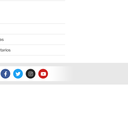
as
tarios