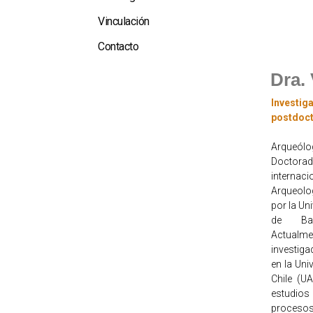
Vinculación
Contacto
Dra. 
Investig
postdoct
Arqueól
Doctora
inter
Arqueolo
por la Un
de Bar
Actu
investig
en la Uni
Chile (U
estudi
procesos