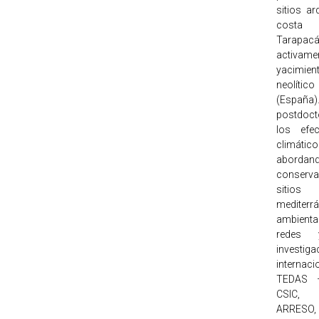
sitios a
costa 
Tarapacá 
activa
yacimi
neolíti
(España)
postdoct
los efe
climático
aborda
conserva
sitio
mediterr
ambienta
redes
investiga
internaci
TEDAS 
CSIC, 
ARRESO