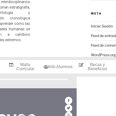
interdisciplinarios
nan estratigrafía,
morfología y
META
ión cronológica
prender cómo las
Iniciar Sesión
ades humanas se
ron a cambios
Feed de entrad
les extremos.
Feed de comen
WordPress.org
Malla
Becas y
Info Alumnos
Curricular
Beneficios