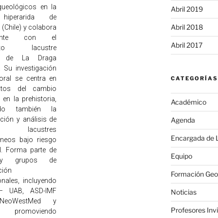
rqueológicos en la
Abril 2019
hiperarida de
Abril 2018
(Chile) y colabora
mente con el
Abril 2017
ento lacustre
co de La Draga
. Su investigación
oral se centra en
CATEGORÍAS
ctos del cambio
 en la prehistoria,
Académico
ndo también la
ción y análisis de
Agenda
s lacustres
Encargada de L
áneos bajo riesgo
l. Forma parte de
Equipo
 y grupos de
ción
Formación Geo
onales, incluyendo
– UAB, ASD-IMF
Noticias
NeoWestMed y
Profesores Inv
, promoviendo