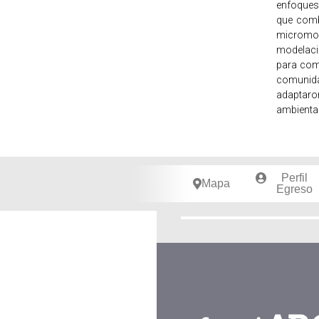
enfoques 
que combi
micro
modelac
para com
comunid
adapta
ambienta
Perfil
Mapa
Egreso