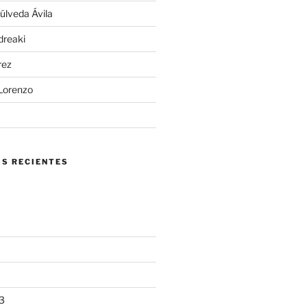
úlveda Ávila
ndreaki
rez
 Lorenzo
S RECIENTES
3