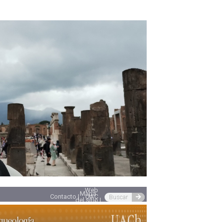
Web
Mapa
Contacto |
UAC
del sitio |
h