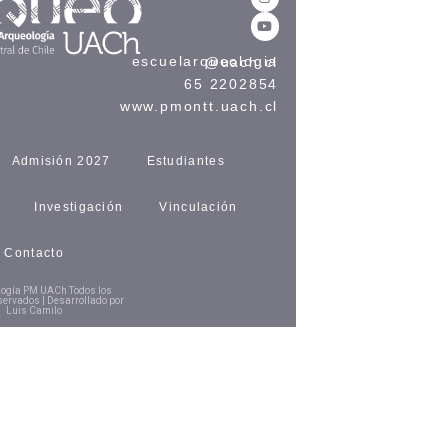
escuelarqueologia@uach.cl
65 2202854
www.pmontt.uach.cl
Admisión 2027
Estudiantes
Investigación
Vinculación
Contacto
logía PM UACh Todos los
servados | Desarrollado por
Luis Camilo