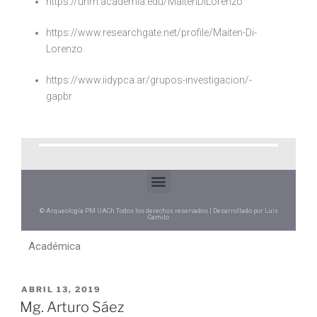
https://unrn.academia.edu/MaitenDiLorenzo
https://www.researchgate.net/profile/Maiten-Di-
Lorenzo
https://www.iidypca.ar/grupos-investigacion/-
gapbr
© Arqueología PM UACh Todos los derechos reservados | Desarrollado por Luis
Camilo
Académica
ABRIL 13, 2019
Mg. Arturo Sáez