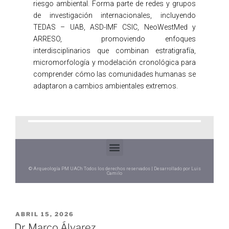
riesgo ambiental. Forma parte de redes y grupos
de investigación internacionales, incluyendo
TEDAS – UAB, ASD-IMF CSIC, NeoWestMed y
ARRESO, promoviendo enfoques
interdisciplinarios que combinan estratigrafía,
micromorfología y modelación cronológica para
comprender cómo las comunidades humanas se
adaptaron a cambios ambientales extremos.
© Arqueología PM UACh Todos los derechos reservados | Desarrollado por Luis
Camilo
ABRIL 15, 2026
Dr. Marco Álvarez