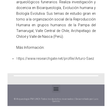
arqueológicos funerarios. Realiza investigación y
docencia en Bioarqueología, Evolución humana y
Biología Evolutiva. Sus temas de estudio giran en
torno a la organización social de la Reproducción
Humana en grupos humanos de la Pampa del
Tamarugal, Valle Central de Chile, Archipiélago de
Chiloé y Valle de Nasca (Perú).
Más Información:
h
ttps://www.researchgate.net/profile/Arturo-Saez
© Arqueología PM UACh Todos los derechos reservados | Desarrollado por Luis
Camilo