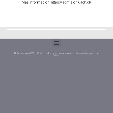
Más información: https://admision.uach.cl/
© Arqueología PM UACh Todos los derechos reservados | Desarrollado por Luis
Camilo