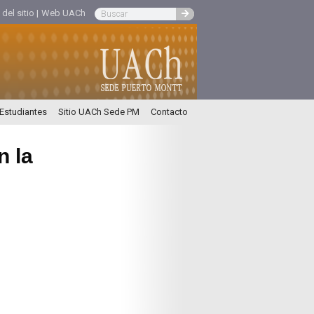
el sitio |
Web UACh
 Estudiantes
Sitio UACh Sede PM
Contacto
n la