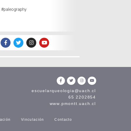
#paleography
escuelarqueologia@uach.cl
65 2202854
www.pmontt.uach.cl
gación
Vinculación
Contacto