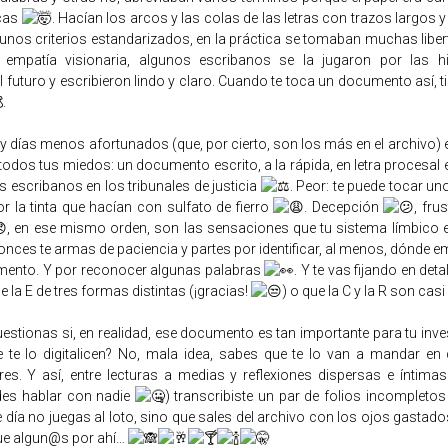
icas
. Hacían los arcos y las colas de las letras con trazos largos 
gunos criterios estandarizados, en la práctica se tomaban muchas liber
empatía visionaria, algunos escribanos se la jugaron por las hi
l futuro y escribieron lindo y claro. Cuando te toca un documento así, t
.
 días menos afortunados (que, por cierto, son los más en el archivo) 
odos tus miedos: un documento escrito, a la rápida, en letra procesal
os escribanos en los tribunales de justicia
. Peor: te puede tocar u
r la tinta que hacían con sulfato de fierro
. Decepción
, fru
, en ese mismo orden, son las sensaciones que tu sistema límbico 
onces te armas de paciencia y partes por identificar, al menos, dónde 
mento. Y por reconocer algunas palabras
. Y te vas fijando en det
e la E de tres formas distintas (¡gracias!
) o que la C y la R son casi
estionas si, en realidad, ese documento es tan importante para tu inve
 te lo digitalicen? No, mala idea, sabes que te lo van a mandar en
res. Y así, entre lecturas a medias y reflexiones dispersas e íntimas
des hablar con nadie
) transcribiste un par de folios incompletos
 día no juegas al loto, sino que sales del archivo con los ojos gastad
ue algun@s por ahí…