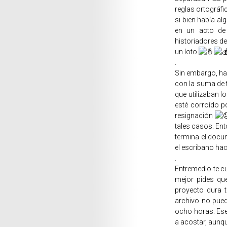
reglas ortográf
si bien había al
en un acto de 
historiadores de
un loto
.
Sin embargo, hay
con la suma de t
que utilizaban l
esté corroído po
resignación
tales casos. Ent
termina el docu
el escribano hac
.
Entremedio te cu
mejor pides que
proyecto dura t
archivo no pue
ocho horas. Ese
a acostar, aunq