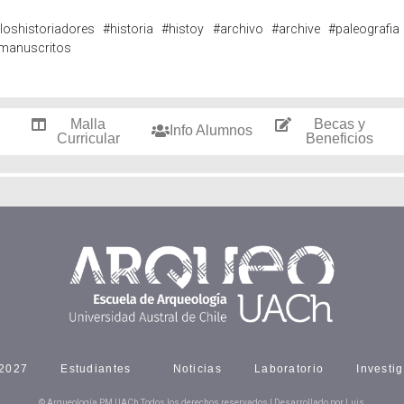
loshistoriadores
#historia
#histoy
#archivo
#archive
#paleografia
manuscritos
Malla
Becas y
Info Alumnos
Curricular
Beneficios
 2027
Estudiantes
Noticias
Laboratorio
Investi
© Arqueología PM UACh Todos los derechos reservados | Desarrollado por Luis