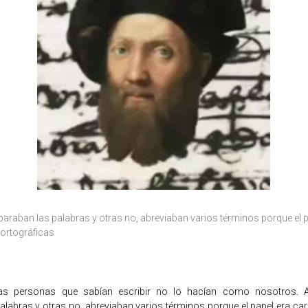
araban las palabras y otras no, abreviaban varios términos porque el p
 ortográficas
cas personas que sabían escribir no lo hacían como nosotros. 
labras y otras no, abreviaban varios términos porque el papel era car