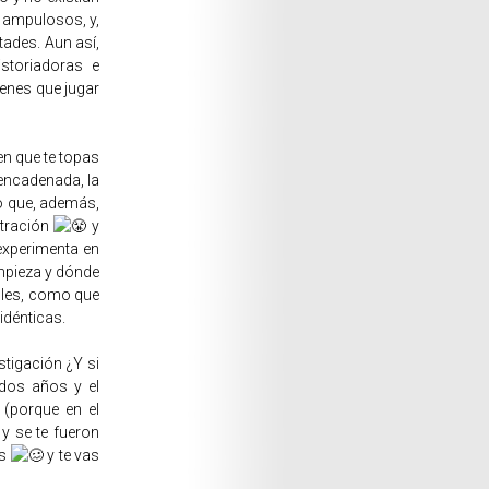
y ampulosos, y,
tades. Aun así,
storiadoras e
ienes que jugar
en que te topas
 encadenada, la
no que, además,
stración
y
experimenta en
empieza y dónde
alles, como que
 idénticas.
stigación ¿Y si
 dos años y el
 (porque en el
 y se te fueron
os
y te vas