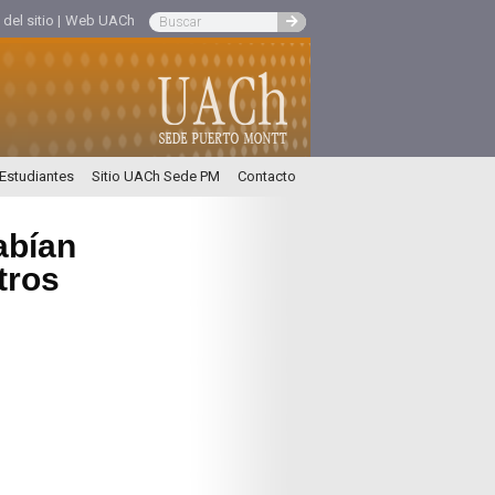
el sitio |
Web UACh
 Estudiantes
Sitio UACh Sede PM
Contacto
abían
tros