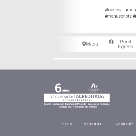
.
#loquecallamos
#manuscripts
#
Perfil
Mapa
Egreso
Inicio
Nosotros
Admisión