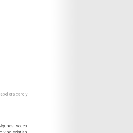
apel era caro y
Algunas veces
o y no existían