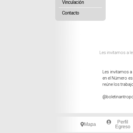
Vinculación
Contacto
Les invitamos a l
Les invitamos a 
en el Número esp
reúne los trabaj
@boletinantrop
Perfil
Mapa
Egreso