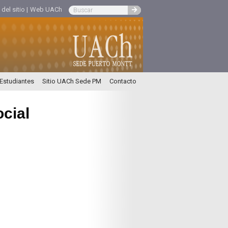
el sitio |
Web UACh
 Estudiantes
Sitio UACh Sede PM
Contacto
cial