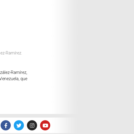
lez-Ramírez.
nzález-Ramírez,
 Venezuela, que