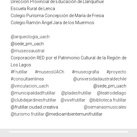
Dirección Provincial de Educación de Llanquihue
Escuela Rural de Lenca
Colegio Purísima Concepción de María de Fresia
Colegio Ramón Ángel Jara de los Muermos
@arqueologia_uach
@sede_pm_uach
@museosaustral
Corporación RED por el Patrimonio Cultural de la Región de
Los Lagos
#Frutillar
#museosUACh
#museografia
#proyecto
#consultaenlinea
@universidadaustraldechile
@vinculacion_uach
@sede_pm_uach
@municipalidadfrutillar
@pladesfrutillar
@teatrodellago
@clubdejardinesfrutillar
@vivefrutillar
@biblioteca.frutillar
@frutillar.ciudad.creativa
@semanasmusicales
@turismo.frutillar
@medioambientemunifrutillar