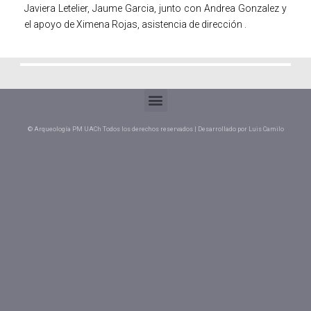
Javiera Letelier, Jaume Garcia, junto con Andrea Gonzalez y
el apoyo de Ximena Rojas, asistencia de dirección .
© Arqueología PM UACh Todos los derechos reservados | Desarrollado por Luis Camilo