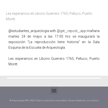
Les esperamos en Liborio Guerrero 1765, Pelluco, Puerto
Montt.
@estudiantes_arqueologia with
@get__repost__app
mañana
martes 24 de mayo a las 17.00 hrs se inaugurará la
exposición “La reproducción tiene historia” en la Sala
Esquina de la Escuela de Arqueología.
Les esperamos en Liborio Guerrero 1765, Pelluco, Puerto
Montt.
© Arqueología PM UACh Todos los derechos reservados | Desarrollado por Luis Camilo