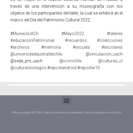
través de una intervención a su museografía con los
objetos de los participantes del taller, la cual se exhibirá en el
marco del Día del Patrimonio Cultural 2022.
#MuseosUACh
#Mayo2022
#talleres
#educacionPatrimonial
#recuerdos
#colecciones
#archivos
#memoria
#escuela
#escolares
@universidadaustraldechile
@vinculacion_uach
@sede_pm_uach
@icomchile
@culturas_cl
@culturasloslagos
#repostandroid
#repostw10
© Arqueología PM UACh Todos los derechos reservados | Desarrollado por Luis Camilo