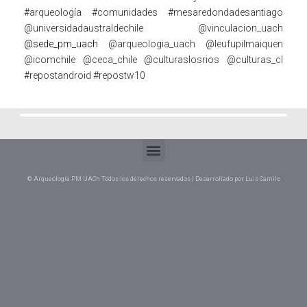
#arqueología
#comunidades
#mesaredondadesantiago
@universidadaustraldechile
@vinculacion_uach
@sede_pm_uach
@arqueologia_uach
@leufupilmaiquen
@icomchile
@ceca_chile
@culturaslosrios
@culturas_cl
#repostandroid
#repostw10
© Arqueología PM UACh Todos los derechos reservados | Desarrollado por Luis Camilo