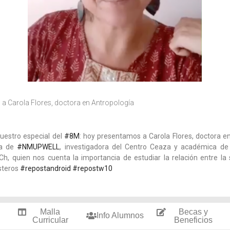
a Carola Flores, doctora en Antropología
uestro especial del
#8M
: hoy presentamos a Carola Flores, doctora en
na de
#NMUPWELL
, investigadora del Centro Ceaza y académica de
h, quien nos cuenta la importancia de estudiar la relación entre la 
steros
#repostandroid
#repostw10
Malla
Becas y
Info Alumnos
Curricular
Beneficios