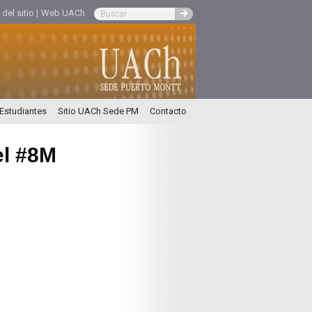
el sitio |
Web UACh
 Estudiantes
Sitio UACh Sede PM
Contacto
el #8M