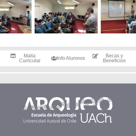
Malla
Becas y
Info Alumnos
Curricular
Beneficios