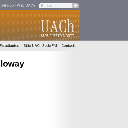
el sitio |
Web UACh
 Estudiantes
Sitio UACh Sede PM
Contacto
lloway