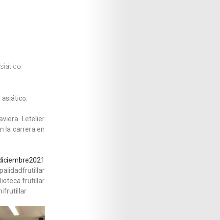
siático.
asiático.
viera Letelier
n la carrera en
diciembre2021
dadfrutillar
teca.frutillar
frutillar