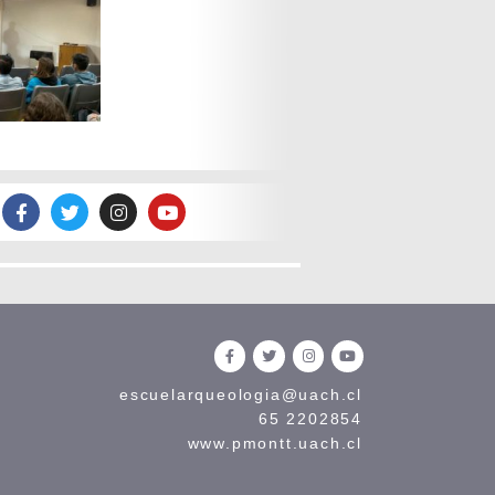
escuelarqueologia@uach.cl
65 2202854
www.pmontt.uach.cl