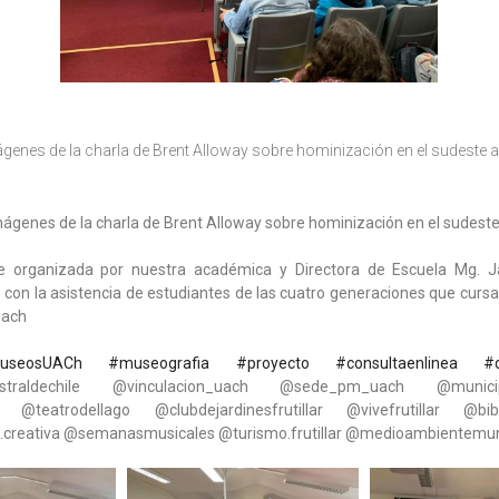
nes de la charla de Brent Alloway sobre hominización en el sudeste a
genes de la charla de Brent Alloway sobre hominización en el sudeste 
ue organizada por nuestra académica y Directora de Escuela Mg. Ja
 con la asistencia de estudiantes de las cuatro generaciones que cursa
uach
useosUACh
#museografia
#proyecto
#consultaenlinea
#
ustraldechile @vinculacion_uach @sede_pm_uach @municipali
ar @teatrodellago @clubdejardinesfrutillar @vivefrutillar @biblio
ad.creativa @semanasmusicales @turismo.frutillar @medioambientemuni