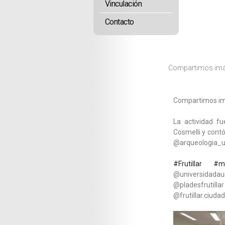
Vinculación
Contacto
Compartimos imáge
Compartimos imá
La actividad f
Cosmelli y contó
@arqueologia_
#Frutillar
#m
@universidada
@pladesfrutill
@frutillar.ciud