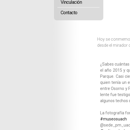
Vinculación
Contacto
Hoy se conmemora 
desde el mirador
¿Sabes cuántas 
el año 2015 y q
Parque. Casi cie
quien tenía un e
entre Osorno y P
lente fue testi
algunos techos 
La fotografía fo
#museosuach
@sede_pm_u