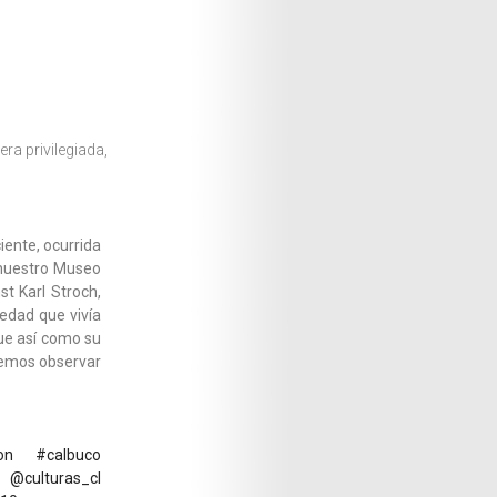
a privilegiada,
ente, ocurrida
 nuestro Museo
st Karl Stroch,
iedad que vivía
fue así como su
odemos observar
on
#calbuco
@culturas_cl