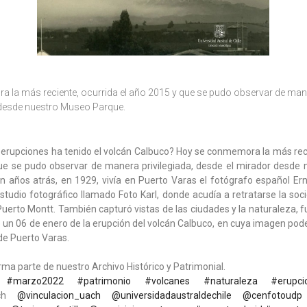
la más reciente, ocurrida el año 2015 y que se pudo observar de maner
 desde nuestro Museo Parque.
erupciones ha tenido el volcán Calbuco? Hoy se conmemora la más reci
ue se pudo observar de manera privilegiada, desde el mirador desde
n años atrás, en 1929, vivía en Puerto Varas el fotógrafo español Ern
studio fotográfico llamado Foto Karl, donde acudía a retratarse la soc
uerto Montt. También capturó vistas de las ciudades y la naturaleza, 
go un 06 de enero de la erupción del volcán Calbuco, en cuya imagen p
de Puerto Varas.
rma parte de nuestro Archivo Histórico y Patrimonial.
#marzo2022
#patrimonio
#volcanes
#naturaleza
#erupci
ach
@vinculacion_uach
@universidadaustraldechile
@cenfotoudp