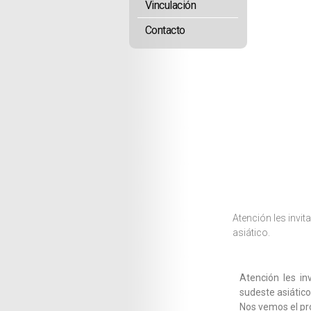
Vinculación
Contacto
Atención les invi
asiático.
Atención les in
sudeste asiático
Nos vemos el pró