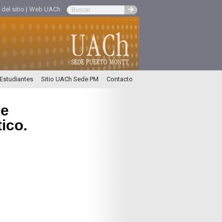
el sitio |
Web UACh
 Estudiantes
Sitio UACh Sede PM
Contacto
re
ico.