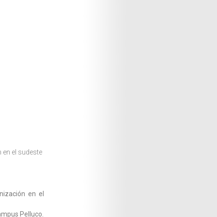
 en el sudeste
nización en el
campus Pelluco.