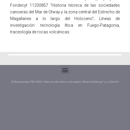
Fondecyt 11200857 “Historia técnica de las sociedades
canoeras del Mar de Otway y la zona central del Estrecho de
Magallanes a lo largo del Holoceno”; Líneas de
investigación: tecnología lítica en Fuego-Patagonia,
traceología de rocas volcánicas.
© Arqueología PM UACh Todos los derechos reservados | Desarrollado por Luis Camilo