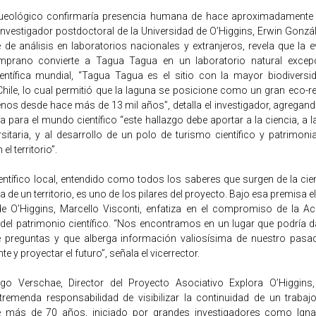
queológico confirmaría presencia humana de hace aproximadamente 
investigador postdoctoral de la Universidad de O’Higgins, Erwin Gonzá
 de análisis en laboratorios nacionales y extranjeros, revela que la 
mprano convierte a Tagua Tagua en un laboratorio natural excepc
ientífica mundial, “Tagua Tagua es el sitio con la mayor biodiversi
Chile, lo cual permitió que la laguna se posicione como un gran eco-r
os desde hace más de 13 mil años”, detalla el investigador, agrega
a para el mundo científico “este hallazgo debe aportar a la ciencia, a l
rsitaria, y al desarrollo de un polo de turismo científico y patrimon
el territorio”.
ientífico local, entendido como todos los saberes que surgen de la ci
ra de un territorio, es uno de los pilares del proyecto. Bajo esa premisa e
de O’Higgins, Marcello Visconti, enfatiza en el compromiso de la A
 del patrimonio científico. “Nos encontramos en un lugar que podría d
e preguntas y que alberga información valiosísima de nuestro pasa
nte y proyectar el futuro”, señala el vicerrector.
igo Verschae, Director del Proyecto Asociativo Explora O’Higgins
emenda responsabilidad de visibilizar la continuidad de un trabaj
e más de 70 años, iniciado por grandes investigadores como Ign