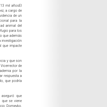
13 mil añosEl
lez, a cargo de
evidencia de un
ional para la
dad animal del
efugio para los
ndo que además
a investigación
ial que impacte
encia y que son
l Vicerrector de
cademia por la
ar respuesta a
do, que podría
, aseguró que
o que se viene
acio Domeyko,