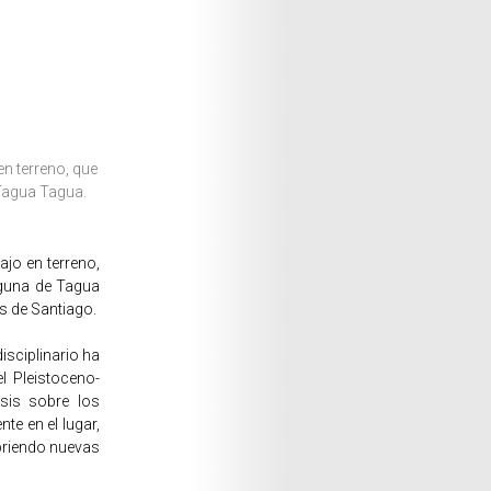
en terreno, que
Tagua Tagua.
ajo en terreno,
aguna de Tagua
s de Santiago.
isciplinario ha
l Pleistoceno-
esis sobre los
te en el lugar,
briendo nuevas