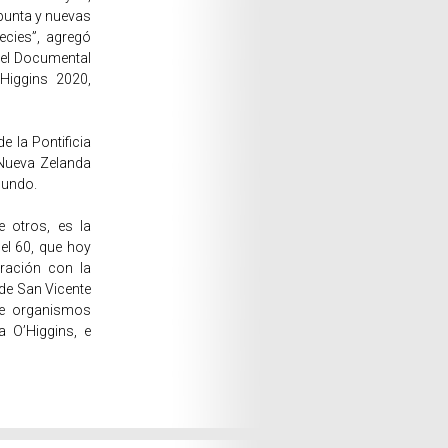
 punta y nuevas
ecies”, agregó
 el Documental
’Higgins 2020,
 la Pontificia
 Nueva Zelanda
mundo.
 otros, es la
el 60, que hoy
oración con la
d de San Vicente
de organismos
 O’Higgins, e