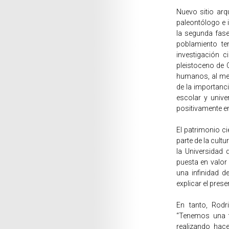
Nuevo sitio ar
paleontólogo e 
la segunda fase
poblamiento te
investigación c
pleistoceno de 
humanos, al men
de la importanci
escolar y unive
positivamente en 
El patrimonio c
parte de la cultu
la Universidad 
puesta en valor
una infinidad d
explicar el prese
En tanto, Rodr
“Tenemos una tr
realizando hac