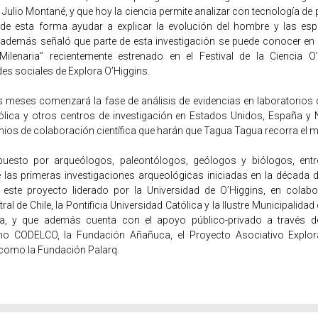
Julio Montané, y que hoy la ciencia permite analizar con tecnología de
 de esta forma ayudar a explicar la evolución del hombre y las esp
además señaló que parte de esta investigación se puede conocer en
ilenaria” recientemente estrenado en el Festival de la Ciencia O
des sociales de Explora O’Higgins.
 meses comenzará la fase de análisis de evidencias en laboratorios de
ólica y otros centros de investigación en Estados Unidos, España y
nios de colaboración científica que harán que Tagua Tagua recorra el 
uesto por arqueólogos, paleontólogos, geólogos y biólogos, entre
 las primeras investigaciones arqueológicas iniciadas en la década d
 este proyecto liderado por la Universidad de O’Higgins, en colab
al de Chile, la Pontificia Universidad Católica y la Ilustre Municipalida
a, y que además cuenta con el apoyo público-privado a través 
o CODELCO, la Fundación Añañuca, el Proyecto Asociativo Explora
 como la Fundación Palarq.