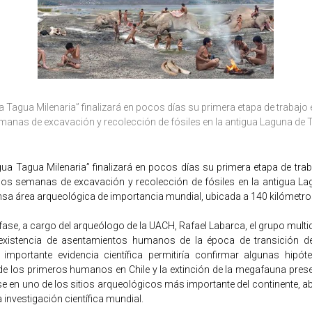
 Tagua Milenaria” finalizará en pocos días su primera etapa de trabajo 
anas de excavación y recolección de fósiles en la antigua Laguna de 
ua Tagua Milenaria” finalizará en pocos días su primera etapa de trab
os semanas de excavación y recolección de fósiles en la antigua L
nsa área arqueológica de importancia mundial, ubicada a 140 kilómetro
fase, a cargo del arqueólogo de la UACH, Rafael Labarca, el grupo multid
 existencia de asentamientos humanos de la época de transición de
importante evidencia científica permitiría confirmar algunas hipót
e los primeros humanos en Chile y la extinción de la megafauna presen
 en uno de los sitios arqueológicos más importante del continente, a
 investigación científica mundial.