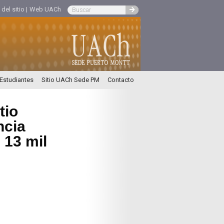
el sitio |
Web UACh
 Estudiantes
Sitio UACh Sede PM
Contacto
tio
ncia
13 mil