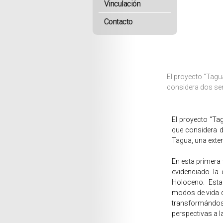
Vinculación
Contacto
El proyecto “Tagua
considera dos sem
El proyecto “Tag
que considera d
Tagua, una exte
En esta primera 
evidenciado la
Holoceno. Esta 
modos de vida d
transformándose
perspectivas a la