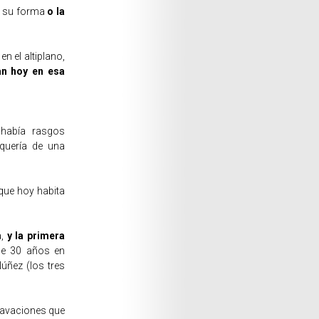
r su forma
o la
n el altiplano,
an hoy en esa
 había rasgos
quería de una
que hoy habita
a,
y la primera
ce 30 años en
úñez (los tres
cavaciones que