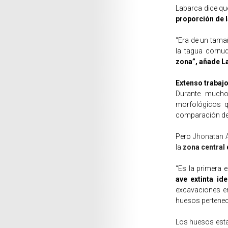
Labarca dice q
proporción de l
“Era de un tamañ
la tagua cornu
zona”, añade L
Extenso trabajo
Durante mucho
morfológicos q
comparación det
Pero
Jhonatan 
la
zona central
“Es la primera 
ave extinta ide
excavaciones en
huesos pertenece
Los huesos esta