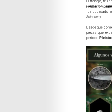
El trabajo, titul
Formación Laguna
fue publicado e
Sciences
).
Desde que comen
piezas que expl
período
Pleisto