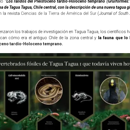
ado
“Los rálidos del Pleistoceno tardío-Holoceno temprano (Gruiformes: 
 de Tagua Tagua, Chile central, con la descripción de una nueva tagua g
n la revista
Ciencias de la Tierra de América del Sur
(
Journal of South
zaron los trabajos de investigación en Tagua Tagua, los científicos 
ican
cómo era el antiguo Chile de la zona central y
la fauna que lo
ceno tardío-Holoceno temprano.