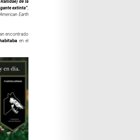
Rallidae) de la
igante extinta”
,
 American Earth
han encontrado
 habitaba
en el