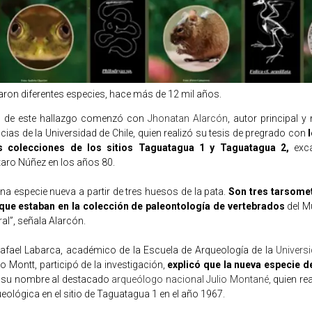
itaron diferentes especies, hace más de 12 mil años.
ón de este hallazgo comenzó con
Jhonatan Alarcón
, autor principal 
cias de la Universidad de Chile, quien realizó su tesis de pregrado con
s colecciones de los sitios Taguatagua 1 y Taguatagua 2,
exca
aro Núñez en los años 80.
na especie nueva a partir de tres huesos de la pata.
Son tres tarsomet
 que estaban en la colección de paleontología de vertebrados
del M
ral”, señala Alarcón.
afael Labarca, académico de la Escuela de Arqueología de la
Univers
to Montt, participó de la investigación,
explicó que la nueva especie 
su nombre al destacado
arqueólogo nacional Julio Montané,
quien rea
ológica en el sitio de Taguatagua 1 en el año 1967.