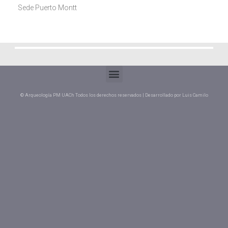
Sede Puerto Montt
© Arqueología PM UACh Todos los derechos reservados | Desarrollado por Luis Camilo